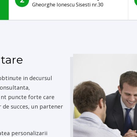
Gheorghe Ionescu Sisesti nr.30
DUT INTEGRAL!
ntare
 obtinute in decursul
consultanta,
nt puncte forte care
r de succes, un partener
atea personalizarii