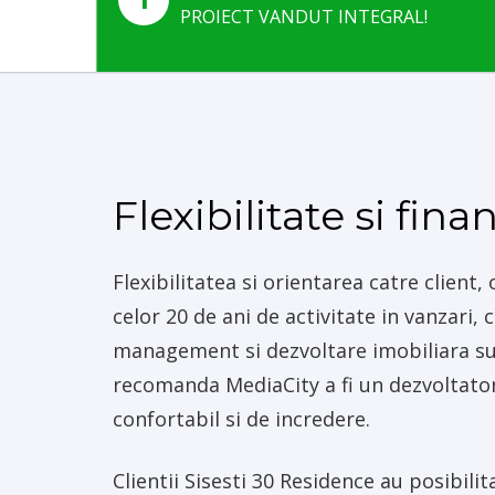
PROIECT VANDUT INTEGRAL!
PROIECT VAN
Flexibilitate si fina
Flexibilitatea si orientarea catre client,
SISESTI 30 RESIDENCE
celor 20 de ani de activitate in vanzari, 
management si dezvoltare imobiliara su
recomanda MediaCity a fi un dezvoltato
confortabil si de incredere.
Clientii Sisesti 30 Residence au posibilit